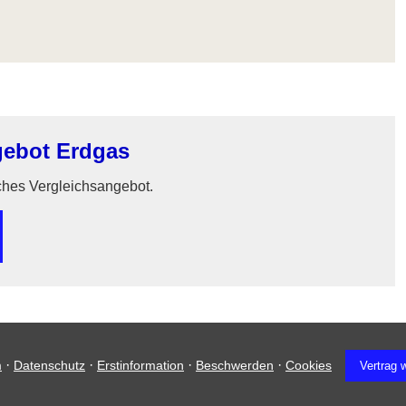
gebot Erdgas
iches Vergleichsangebot.
·
·
·
·
m
Datenschutz
Erstinformation
Beschwerden
Cookies
Vertrag 