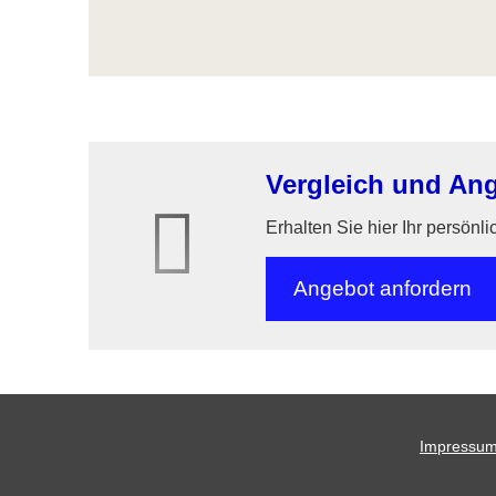
Vergleich und An
Erhalten Sie hier Ihr persönl
An­ge­bot an­for­dern
Impressu