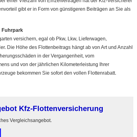
 einer Vielzahl von Einzelverträgen hat der Kfz-Versicherer
vorteil gibt er in Form von günstigeren Beiträgen an Sie als
n Fuhrpark
ugarten ver­sichern, egal ob Pkw, Lkw, Lieferwagen,
r. Die Höhe des Flottenbeitrags hängt ab von Art und Anzahl
icherungsschäden in der Vergangenheit, vom
ns und von der jährlichen Kilometerleistung Ihrer
hrzeuge bekommen Sie sofort den vollen Flottenrabatt.
ebot Kfz-Flottenversicherung
iches Vergleichsangebot.